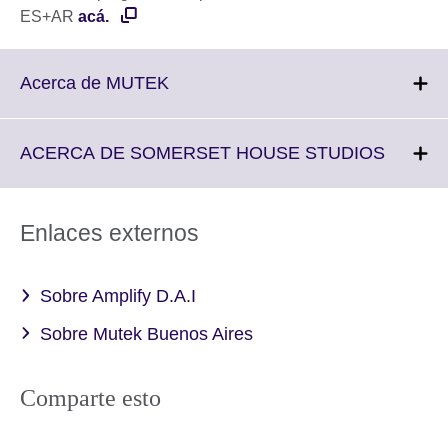
ES+AR
acá.
Click
Acerca de MUTEK
to
expand.
More
Click
ACERCA DE SOMERSET HOUSE STUDIOS
information
to
available.
expand.
More
Enlaces externos
informa
availabl
Sobre Amplify D.A.I
Sobre Mutek Buenos Aires
Comparte esto