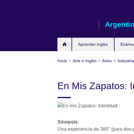
Skip
to
main
Argenti
content
Aprender inglés
Exáme
Inicio
Arte e Inglés
Artes
Industri
En Mis Zapatos: I
Sinopsis:
Una experiencia de 360° (para dos 