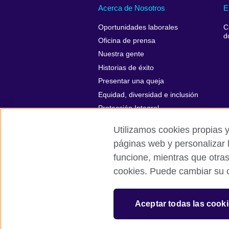
Acerca de Nosotros
E
Oportunidades laborales
C
d
Oficina de prensa
Nuestra gente
Historias de éxito
Presentar una queja
Equidad, diversidad e inclusión
Protección Integral
Utilizamos cookies propias y
páginas web y personalizar 
funcione, mientras que otra
British Council Global
Políticas de p
cookies. Puede cambiar su c
© 2026 British Council
The United Kingdom’s international organi
Aceptar todas las cook
A registered charity: 209131 (England 