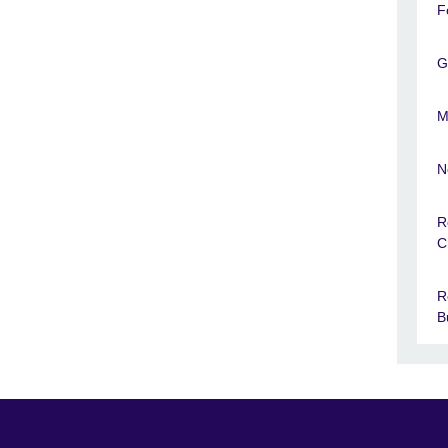
F
G
M
N
R
C
R
B