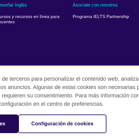
nseñar Inglés
Asociate con nosotros
ursos y recursos en línea para
Programa IELTS Partnership
ocentes
 de terceros para personalizar el contenido web, analizar
los anuncios. Algunas de estas cookies son necesarias p
s requieren su consentimiento. Para más información cons
rivacidad y condiciones de uso
Cookies
Quejas y comentarios
onfiguración en el centro de preferencias.
sation for cultural relations and educational opportunities.
ies
Configuración de cookies
and Wales) SC037733 (Scotland).