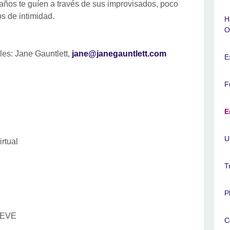
raños te guíen a través de sus improvisados, poco
s de intimidad.
H
O
les: Jane Gauntlett,
jane@janegauntlett.com
E
F
E
U
rtual
T
P
REVE
C