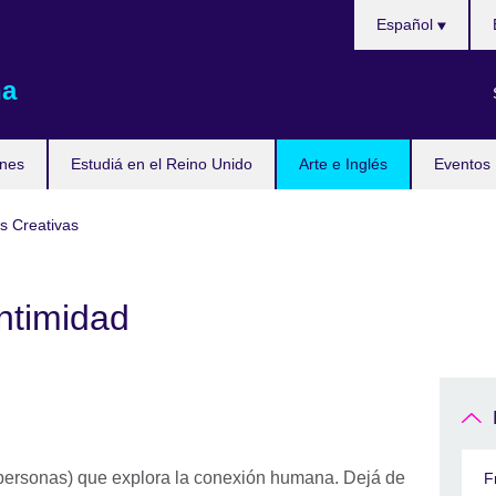
Choose
Español
your
language
na
nes
Estudiá en el Reino Unido
Arte e Inglés
Eventos
as Creativas
ntimidad
personas) que explora la conexión humana. Dejá de
F