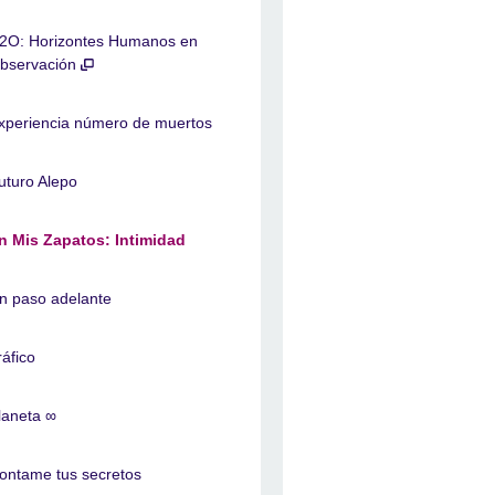
2O: Horizontes Humanos en
bservación
xperiencia número de muertos
uturo Alepo
n Mis Zapatos: Intimidad
n paso adelante
ráfico
laneta ∞
ontame tus secretos