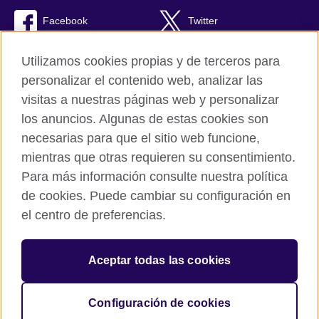
Facebook
Twitter
RSS
TikTok
Utilizamos cookies propias y de terceros para
personalizar el contenido web, analizar las
visitas a nuestras páginas web y personalizar
los anuncios. Algunas de estas cookies son
British Council Global
necesarias para que el sitio web funcione,
Políticas de privacidad y condiciones de uso
mientras que otras requieren su consentimiento.
Cookies
Para más información consulte nuestra política
Quejas y comentarios
de cookies. Puede cambiar su configuración en
Mapa del sitio
el centro de preferencias.
© 2026 British Council
Aceptar todas las cookies
The United Kingdom’s international organisation for cultural
relations and educational opportunities.
A registered charity: 209131 (England and Wales) SC037733
Configuración de cookies
(Scotland).