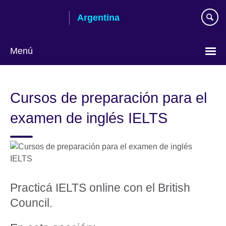
Skip
Argentina
to
main
content
Menú
Choose
your
Cursos de preparación para el
language
examen de inglés IELTS
Practicá IELTS online con el British
Council.