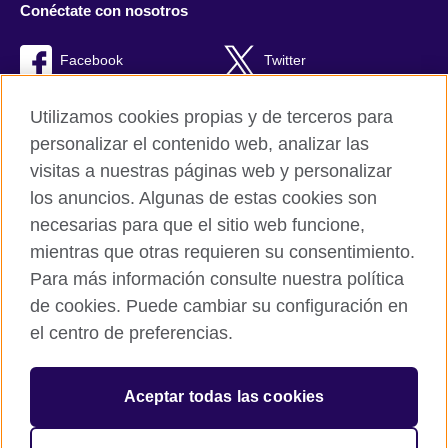
Conéctate con nosotros
Facebook
Twitter
RSS
TikTok
Utilizamos cookies propias y de terceros para
personalizar el contenido web, analizar las
visitas a nuestras páginas web y personalizar
los anuncios. Algunas de estas cookies son
British Council Global
necesarias para que el sitio web funcione,
Políticas de privacidad y condiciones de uso
mientras que otras requieren su consentimiento.
Cookies
Para más información consulte nuestra política
Quejas y comentarios
de cookies. Puede cambiar su configuración en
Mapa del sitio
el centro de preferencias.
© 2026 British Council
Aceptar todas las cookies
The United Kingdom’s international organisation for cultural
relations and educational opportunities.
A registered charity: 209131 (England and Wales) SC037733