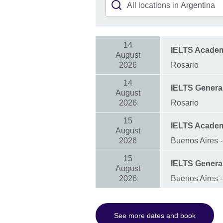
14
IELTS Acade
August
2026
Rosario
14
IELTS General
August
2026
Rosario
15
IELTS Acade
August
2026
Buenos Aires -
15
IELTS General
August
2026
Buenos Aires -
See more dates and book