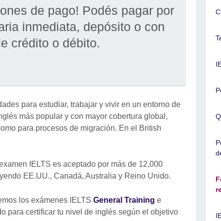
ones de pago! Podés pagar por
C
aria inmediata, depósito o con
T
de crédito o débito.
I
P
ades para estudiar, trabajar y vivir en un entorno de
inglés más popular y con mayor cobertura global,
Q
como para procesos de migración. En el British
P
d
 examen IELTS es aceptado por más de 12,000
uyendo EE.UU., Canadá, Australia y Reino Unido.
F
r
emos los exámenes IELTS
General Training
e
 para certificar tu nivel de inglés según el objetivo
I