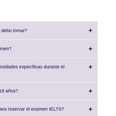
Click
 debo tomar?
to
expand.
More
Click
xamen?
information
to
available.
expand.
More
sidades específicas durante el
information
available.
Click
 18 años?
to
expand.
More
Click
os necesito para reservar el examen IELTS?
information
to