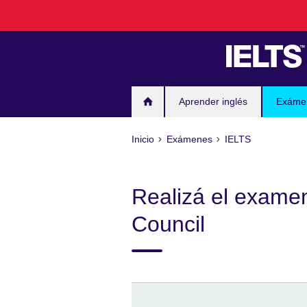
Skip
to
main
content
Aprender inglés
Exáme
Inicio
Exámenes
IELTS
Realizá el examen
Council