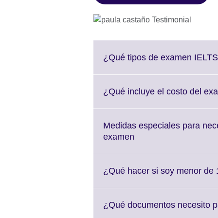
¿Qué tipos de examen IELTS
¿Qué incluye el costo del e
Medidas especiales para nece
Click
examen
to
expand.
More
¿Qué hacer si soy menor de
information
available.
¿Qué document