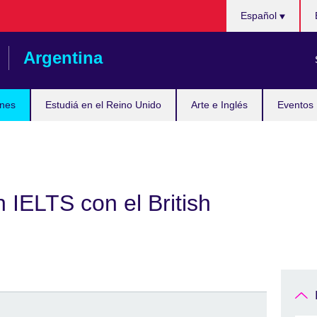
Choose
Español
your
language
Argentina
nes
Estudiá en el Reino Unido
Arte e Inglés
Eventos
 IELTS con el British