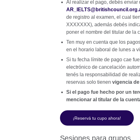
Al realizar el pago, debés envia
AR_IELTS@britishcouncil.org.
de registro al examen, el cual ti
XXXXXXX), además debés indicar 
poner el nombre del titular de la 
Ten muy en cuenta que los pagos
en el horario laboral de lunes a v
Si tu fecha límite de pago cae fue
electrónico de cancelación automá
tenés la responsabilidad de real
reservas solo tienen
vigencia de
Si el pago fue hecho por un te
mencionar al titular de la cuen
¡Reservá tu cupo ahora!
Sesiones para grupos