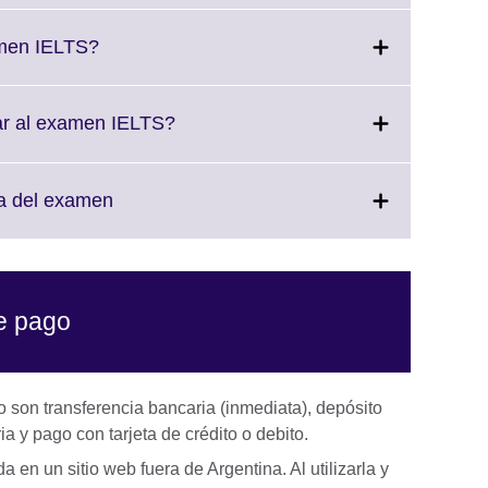
available.
expand.
More
Click
amen IELTS?
information
to
available.
expand.
More
Click
ar al examen IELTS?
information
to
available.
expand.
More
Click
ía del examen
information
to
available.
expand.
More
information
de pago
available.
son transferencia bancaria (inmediata), depósito
a y pago con tarjeta de crédito o debito.
 en un sitio web fuera de Argentina. Al utilizarla y