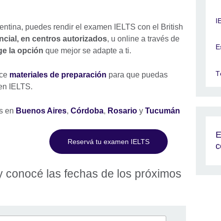
I
ntina, puedes rendir el examen IELTS con el British
ncial, en centros autorizados
, u online a través de
E
ge la opción
que mejor se adapte a ti.
T
ece
materiales de preparación
para que puedas
men IELTS.
s en
Buenos Aires
,
Córdoba
,
Rosario
y
Tucumán
E
Reservá tu examen IELTS
c
y conocé las fechas de los próximos