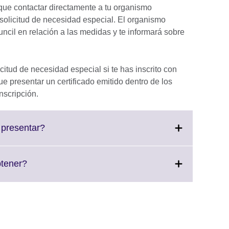
que contactar directamente a tu organismo
solicitud de necesidad especial. El organismo
ncil en relación a las medidas y te informará sobre
citud de necesidad especial si te has inscrito con
e presentar un certificado emitido dentro de los
nscripción.
Click
presentar?
to
expand.
More
Click
btener?
information
to
available.
expand.
More
information
available.