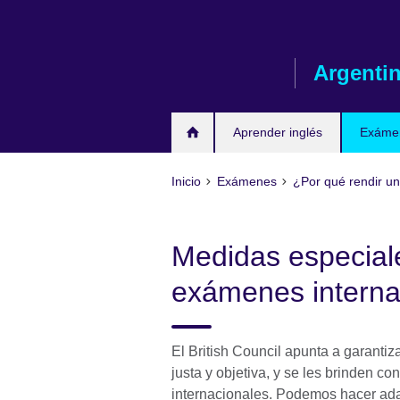
Skip
to
main
Argenti
content
Aprender inglés
Exáme
Inicio
Exámenes
¿Por qué rendir un
Medidas especiale
exámenes interna
El British Council apunta a garantiz
justa y objetiva, y se les brinden 
internacionales. Podemos hacer ada