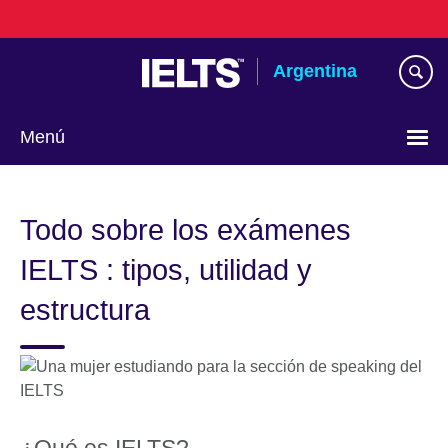
Skip
to
main
Argentina
content
Menú
Choose
your
Todo sobre los exámenes
language
IELTS : tipos, utilidad y
estructura
¿Qué es IELTS?