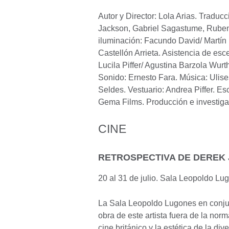
Autor y Director: Lola Arias. Tradu
Jackson, Gabriel Sagastume, Ruben 
iluminación: Facundo David/ Martín
Castellón Arrieta. Asistencia de esc
Lucila Piffer/ Agustina Barzola Wurth
Sonido: Ernesto Fara. Música: Ulises
Seldes. Vestuario: Andrea Piffer. Es
Gema Films. Producción e investigac
CINE
RETROSPECTIVA DE DEREK
20 al 31 de julio. Sala Leopoldo Lu
La Sala Leopoldo Lugones en conjunt
obra de este artista fuera de la nor
cine británico y la estética de la di