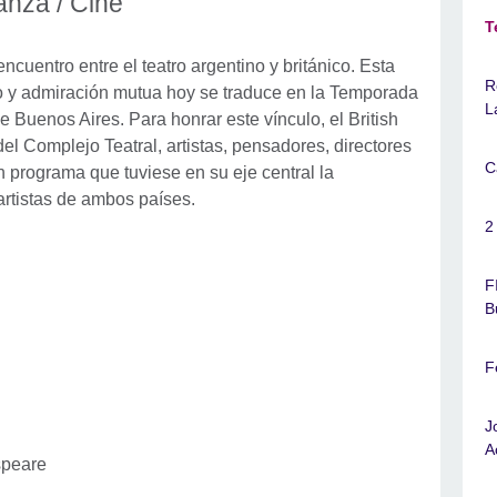
anza / Cine
T
cuentro entre el teatro argentino y británico. Esta
R
tico y admiración mutua hoy se traduce en la Temporada
L
e Buenos Aires. Para honrar este vínculo, el British
del Complejo Teatral, artistas, pensadores, directores
C
n programa que tuviese en su eje central la
 artistas de ambos países.
2
F
B
F
J
A
speare