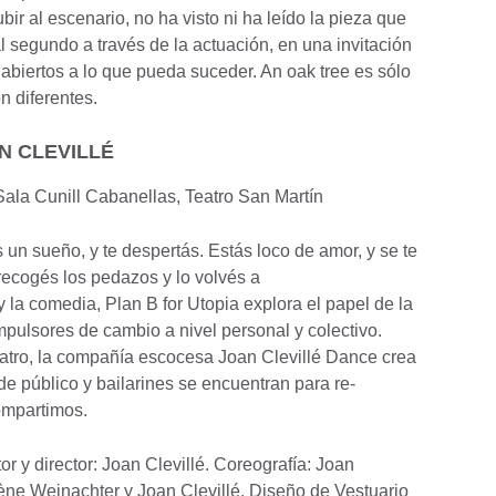
bir al escenario, no ha visto ni ha leído la pieza que
al segundo a través de la actuación, en una invitación
biertos a lo que pueda suceder. An oak tree es sólo
n diferentes.
AN CLEVILLÉ
 Sala Cunill Cabanellas, Teatro San Martín
 un sueño, y te despertás. Estás loco de amor, y se te
recogés los pedazos y lo volvés a
y la comedia, Plan B for Utopia explora el papel de la
mpulsores de cambio a nivel personal y colectivo.
tro, la compañía escocesa Joan Clevillé Dance crea
de público y bailarines se encuentran para re-
ompartimos.
 y director: Joan Clevillé. Coreografía: Joan
olène Weinachter y Joan Clevillé. Diseño de Vestuario