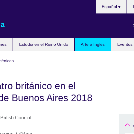
Choose
Español
your
language
na
nes
Estudiá en el Reino Unido
Arte e Inglés
Eventos
cénicas
ro británico en el
 de Buenos Aires 2018