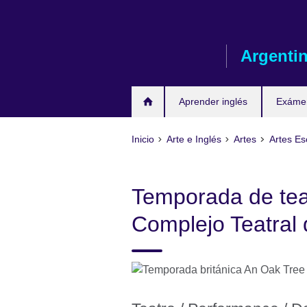
Skip
to
main
Argenti
content
Aprender inglés
Exáme
Inicio
Arte e Inglés
Artes
Artes Es
Temporada de teat
Complejo Teatral