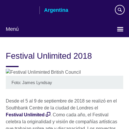
Skip
Argentina
to
main
content
Menú
Choose
your
Festival Unlimited 2018
language
Foto: James Lyndsay
Desde el 5 al 9 de septiembre de 2018 se realizó en el
Southbank Centre de la ciudad de Londres el
Festival Unlimited
. Como cada año, el Festival
celebra la originalidad y visión de compañías artísticas
que trabajan sobre arte y discapacidad. Los proyectos