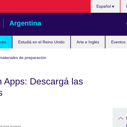
Choose
Español
your
language
Argentina
nes
Estudiá en el Reino Unido
Arte e Inglés
Eventos
materiales de preparación
n Apps: Descargá las
s
uier lugar.