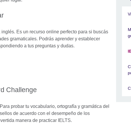
ar
V
M
 inglés. Es un recurso online perfecto para si buscás
g
idades gramaticales. Podrás aprender y establecer
spondiendo a tus preguntas y dudas.
I
C
p
d Challenge
C
ara probar tu vocabulario, ortografía y gramática del
 sellos de acuerdo con el desempeño de los
ivertida manera de practicar IELTS.