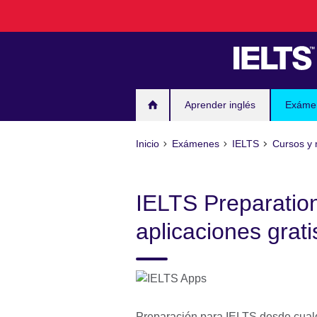
Skip
to
main
content
Aprender inglés
Exáme
Inicio
Exámenes
IELTS
Cursos y 
IELTS Preparatio
aplicaciones grati
Preparación para IELTS desde cualq