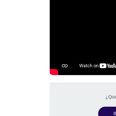
¿Que
I