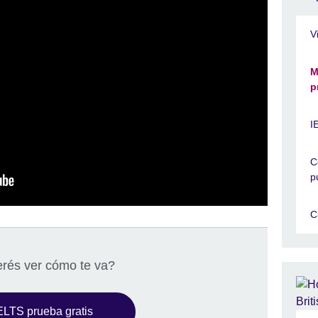
V
M
p
I
C
p
C
rés ver cómo te va?
ELTS prueba gratis