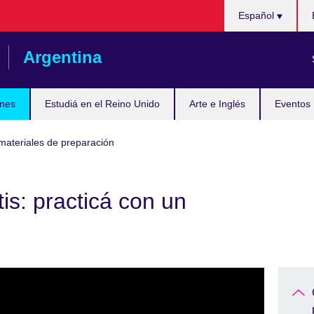
Choose
Español
your
language
Argentina
nes
Estudiá en el Reino Unido
Arte e Inglés
Eventos
materiales de preparación
tis: practicá con un