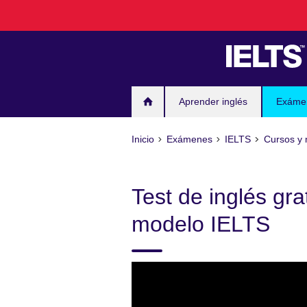
Skip
to
main
content
Aprender inglés
Exáme
Inicio
Exámenes
IELTS
Cursos y 
Test de inglés gra
modelo IELTS