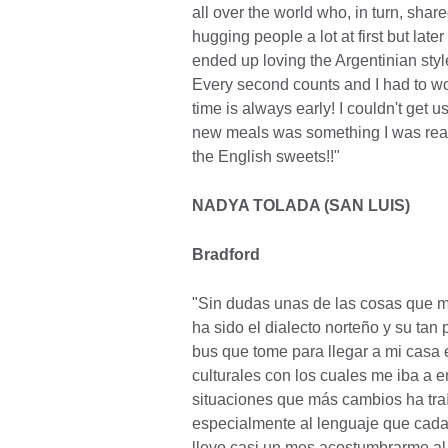
all over the world who, in turn, shar
hugging people a lot at first but late
ended up loving the Argentinian style.
Every second counts and I had to wo
time is always early! I couldn't get u
new meals was something I was reall
the English sweets!!"
NADYA TOLADA (SAN LUIS)
Bradford
"Sin dudas unas de las cosas que m
ha sido el dialecto norteño y su tan
bus que tome para llegar a mi casa 
culturales con los cuales me iba a e
situaciones que más cambios ha traí
especialmente al lenguaje que cada 
llevo casi un mes acostumbrarme al