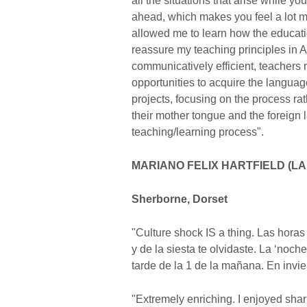
all the situations that arise while y
ahead, which makes you feel a lot m
allowed me to learn how the educat
reassure my teaching principles in Ar
communicatively efficient, teachers 
opportunities to acquire the langua
projects, focusing on the process rat
their mother tongue and the foreign 
teaching/learning process".
MARIANO FELIX HARTFIELD (LA
Sherborne, Dorset
"Culture shock IS a thing. Las hora
y de la siesta te olvidaste. La ‘noch
tarde de la 1 de la mañana. En invier
"Extremely enriching. I enjoyed shar