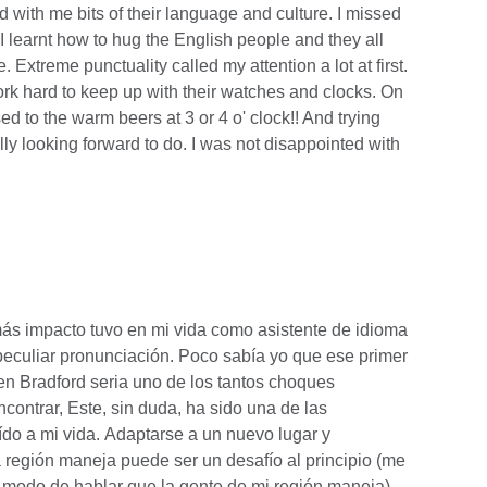
ed with me bits of their language and culture. I missed
r I learnt how to hug the English people and they all
 Extreme punctuality called my attention a lot at first.
rk hard to keep up with their watches and clocks. On
sed to the warm beers at 3 or 4 o' clock!! And trying
y looking forward to do. I was not disappointed with
ás impacto tuvo en mi vida como asistente de idioma
 peculiar pronunciación. Poco sabía yo que ese primer
en Bradford seria uno de los tantos choques
ncontrar, Este, sin duda, ha sido una de las
do a mi vida. Adaptarse a un nuevo lugar y
región maneja puede ser un desafío al principio (me
 modo de hablar que la gente de mi región maneja)