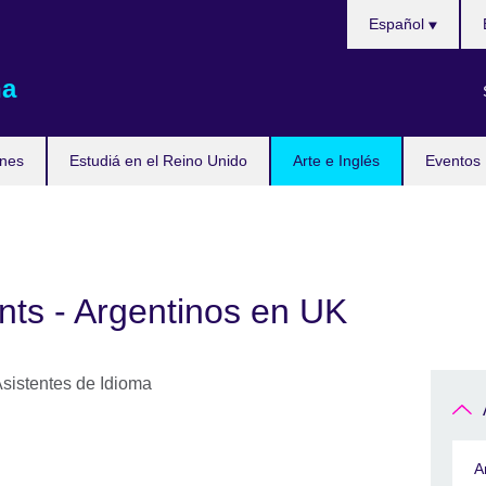
Choose
Español
your
language
na
nes
Estudiá en el Reino Unido
Arte e Inglés
Eventos
nts - Argentinos en UK
A