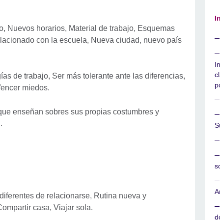
I
o, Nuevos horarios, Material de trabajo, Esquemas
elacionado con la escuela, Nueva ciudad, nuevo país
I
c
s de trabajo, Ser más tolerante ante las diferencias,
p
Vencer miedos.
 que enseñan sobres sus propias costumbres y
.
S
s
A
diferentes de relacionarse, Rutina nueva y
ompartir casa, Viajar sola.
d