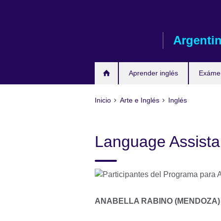
Skip
to
main
Argenti
content
Aprender inglés
Exáme
Inicio
Arte e Inglés
Inglés
Language Assista
ANABELLA RABINO (MENDOZA)