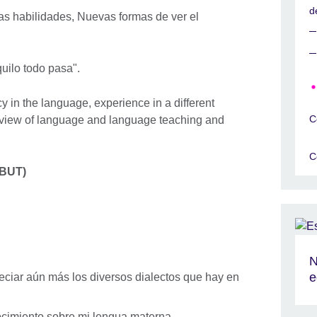
d
s habilidades, Nuevas formas de ver el
nquilo todo pasa".
 in the language, experience in a different
C
 view of language and language teaching and
C
BUT)
N
e
reciar aún más los diversos dialectos que hay en
ocimiento sobre mi lengua materna.