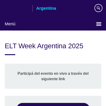
Skip
Argentina
to
main
content
Menú
Choose
your
ELT Week Argentina 2025
language
Participá del evento en vivo a través del
siguiente link