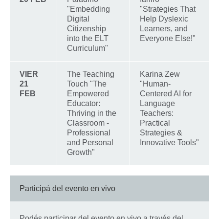
"Embedding
"Strategies That
Digital
Help Dyslexic
Citizenship
Learners, and
into the ELT
Everyone Else!"
Curriculum"
VIER
The Teaching
Karina Zew
21
Touch "The
"Human-
FEB
Empowered
Centered AI for
Educator:
Language
Thriving in the
Teachers:
Classroom -
Practical
Professional
Strategies &
and Personal
Innovative Tools"
Growth"
Participá del evento en vivo
Podés participar del evento en vivo a través del