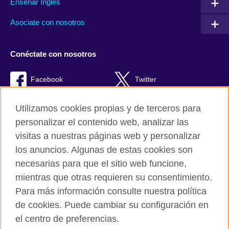
Enseñar Inglés
Asociate con nosotros
Conéctate con nosotros
Facebook
Twitter
RSS
TikTok
Utilizamos cookies propias y de terceros para
personalizar el contenido web, analizar las
visitas a nuestras páginas web y personalizar
los anuncios. Algunas de estas cookies son
British Council Global
necesarias para que el sitio web funcione,
Políticas de privacidad y condiciones de uso
mientras que otras requieren su consentimiento.
Cookies
Para más información consulte nuestra política
Quejas y comentarios
de cookies. Puede cambiar su configuración en
Mapa del sitio
el centro de preferencias.