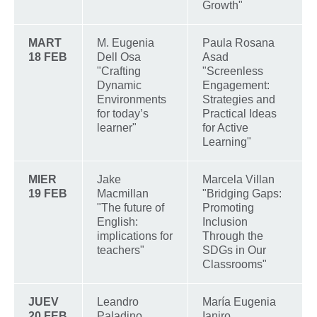
Growth"
MART
M. Eugenia
Paula Rosana
18 FEB
Dell Osa
Asad
"Crafting
"Screenless
Dynamic
Engagement:
Environments
Strategies and
for today’s
Practical Ideas
learner"
for Active
Learning"
MIER
Jake
Marcela Villan
19 FEB
Macmillan
"Bridging Gaps:
"The future of
Promoting
English:
Inclusion
implications for
Through the
teachers"
SDGs in Our
Classrooms"
JUEV
Leandro
María Eugenia
20 FEB
Paladino
Ianiro