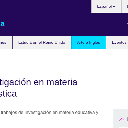
Choose
Español
your
language
na
nes
Estudiá en el Reino Unido
Arte e Inglés
Eventos
tigación en materia
stica