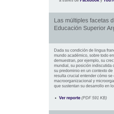
a través de
Facebook
y
YouT
Las múltiples facetas d
Educación Superior Ar
Dada su condición de lingua franc
mundo académico, sobre todo en i
demuestran, por ejemplo, su crec
mundial, su posición indiscutida c
su predominio en un contexto de m
resulta crucial entender cómo se 
macroorganizacional y microorgan
que sustentan su desarrollo en l
Ver reporte
(PDF 591 KB)