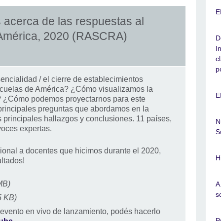
E
s acerca de las respuestas al
 América, 2020 (RASCRA)
D
I
c
p
encialidad / el cierre de establecimientos
escuelas de América? ¿Cómo visualizamos la
E
? ¿Cómo podemos proyectarnos para este
principales preguntas que abordamos en la
 principales hallazgos y conclusiones. 11 países,
N
oces expertas.
S
gional a docentes que hicimos durante el 2020,
H
ultados!
MB)
A
s
5 KB)
l evento en vivo de lanzamiento, podés hacerlo
P