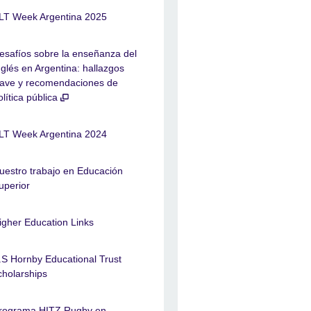
LT Week Argentina 2025
esafíos sobre la enseñanza del
nglés en Argentina: hallazgos
lave y recomendaciones de
olítica pública
LT Week Argentina 2024
uestro trabajo en Educación
uperior
igher Education Links
.S Hornby Educational Trust
cholarships
rograma HITZ Rugby en