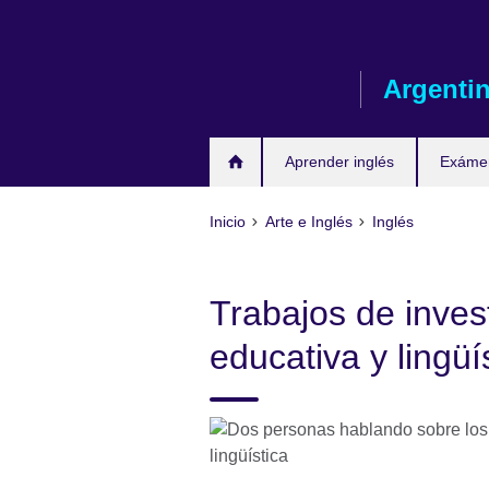
Skip
to
main
Argenti
content
Aprender inglés
Exáme
Inicio
Arte e Inglés
Inglés
Trabajos de inves
educativa y lingüí