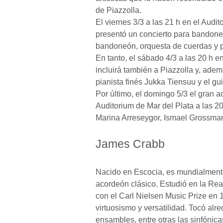
de Piazzolla.
El viernes 3/3 a las 21 h en el Aud
presentó un concierto para bandoneó
bandoneón, orquesta de cuerdas y 
En tanto, el sábado 4/3 a las 20 h e
incluirá también a Piazzolla y, ade
pianista finés Jukka Tiensuu y el gui
Por último, el domingo 5/3 el gran 
Auditorium de Mar del Plata a las 2
Marina Arreseygor, Ismael Grossman
James Crabb
Nacido en Escocia, es mundialment
acordeón clásico. Estudió en la R
con el Carl Nielsen Music Prize en 1
virtuosismo y versatilidad. Tocó al
ensambles, entre otras las sinfónic