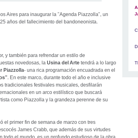
A
J
os Aires para inaugurar la "Agenda Piazzolla", un
5 años del fallecimiento del bandoneonista.
C
D
r, y también para refrendar un estilo de
puestas novedosas, la
Usina del Arte
tendrá a lo largo
T
 Piazzolla
- una rica programación encuadrada en el
os”
. En este marco, durante todo el año e inclusive
 tradicionales festivales musicales, desfilarán
ternacionales en un arco estilístico que buscará
artista como Piazzolla y la grandeza perenne de su
 el primer fin de semana de marzo con tres
 escocés James Crabb, que además de sus virtudes
en todo el mundo, es un profundo estudioso de la obra