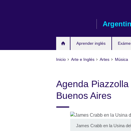
Skip
to
main
Argenti
content
Aprender inglés
Exáme
Inicio
Arte e Inglés
Artes
Música
Agenda Piazzolla
Buenos Aires
James Crabb en la Usina del