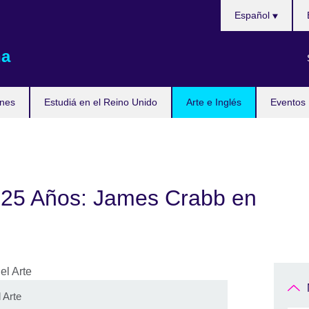
Choose
Español
your
language
na
nes
Estudiá en el Reino Unido
Arte e Inglés
Eventos
 25 Años: James Crabb en
 Arte