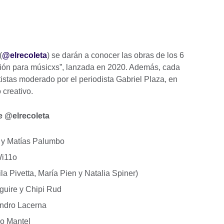
re
ormation
ilable.
(
@elrecoleta
) se darán a conocer las obras de los 6
ción para músicxs”, lanzada en 2020. Además, cada
rtistas moderado por el periodista Gabriel Plaza, en
 creativo.
ve @elrecoleta
 y Matías Palumbo
 Wi11o
la Pivetta, María Pien y Natalia Spiner)
aguire y Chipi Rud
eandro Lacerna
io Mantel