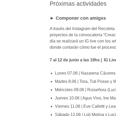
Mo
Próximas actividades
inf
ava
► Componer con amigxs
A través del Instagram del Recoleta 
proyectos de la convocatoria “Crea
día se realizará un IG live con los a
donde contarán cómo fue el proceso
7 al 12 de junio a las 19hs | IG Li
Lunes 07.06 | Nazarena Cáceres
Martes 8.06 | Tora, Tuti Posse y
Miércoles 09.06 | Ruiseñora (Luci
Jueves 10.06 | Agus Vivo, Ine M
Viernes 11.06 | Eve Calletti y L
Sábado 12.06 | Loli Molina y Luc