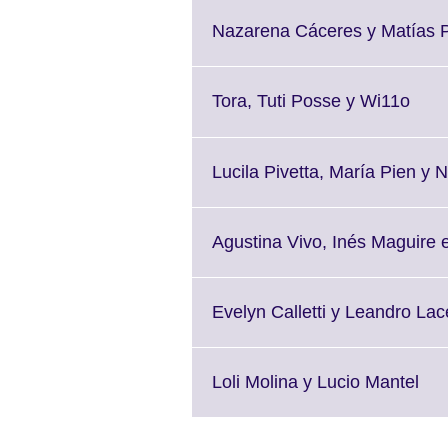
Nazarena Cáceres y Matías 
Click
Tora, Tuti Posse y Wi11o
to
expa
Mor
Lucila Pivetta, María Pien y N
info
avail
Agustina Vivo, Inés Maguire 
Evelyn Calletti y Leandro La
Cli
Loli Molina y Lucio Mantel
to
exp