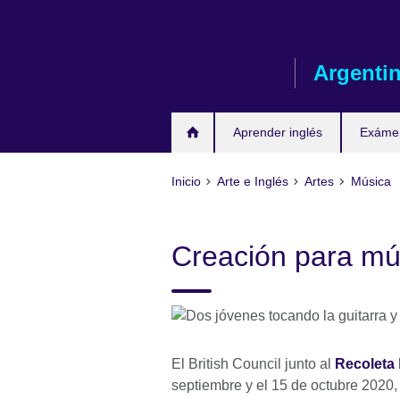
Skip
to
main
Argenti
content
Aprender inglés
Exáme
Inicio
Arte e Inglés
Artes
Música
Creación para mú
El British Council junto al
Recoleta
septiembre y el 15 de octubre 2020,