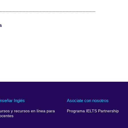
-------------------------------------------------------------------
a
nseñar Inglés
Asociate con nosotros
ursos y recursos en línea para
Programa IELTS Partnership
ocentes