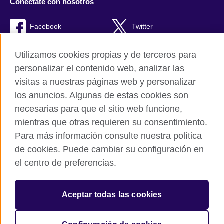
Conéctate con nosotros
Facebook
Twitter
RSS
TikTok
Utilizamos cookies propias y de terceros para
personalizar el contenido web, analizar las
visitas a nuestras páginas web y personalizar
los anuncios. Algunas de estas cookies son
British Council Global
necesarias para que el sitio web funcione,
Políticas de privacidad y condiciones de uso
mientras que otras requieren su consentimiento.
Cookies
Para más información consulte nuestra política
Quejas y comentarios
de cookies. Puede cambiar su configuración en
Mapa del sitio
el centro de preferencias.
© 2026 British Council
Aceptar todas las cookies
The United Kingdom’s international organisation for cultural
relations and educational opportunities.
A registered charity: 209131 (England and Wales) SC037733