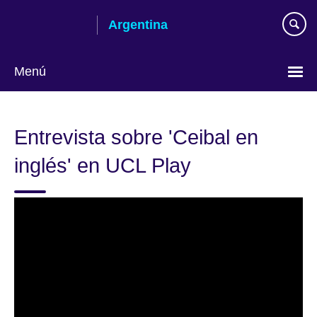
Skip
Argentina
to
main
content
Menú
Choose
your
Entrevista sobre 'Ceibal en
language
inglés' en UCL Play