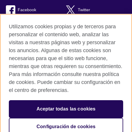
Facebook
Twitter
RSS
TikTok
Utilizamos cookies propias y de terceros para
personalizar el contenido web, analizar las
visitas a nuestras páginas web y personalizar
los anuncios. Algunas de estas cookies son
British Council Global
necesarias para que el sitio web funcione,
Políticas de privacidad y condiciones de uso
mientras que otras requieren su consentimiento.
Cookies
Para más información consulte nuestra política
Quejas y comentarios
de cookies. Puede cambiar su configuración en
Mapa del sitio
el centro de preferencias.
© 2026 British Council
Aceptar todas las cookies
The United Kingdom’s international organisation for cultural
relations and educational opportunities.
A registered charity: 209131 (England and Wales) SC037733
Configuración de cookies
(Scotland).