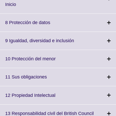
information
Click
Inicio
available.
to
expand.
More
Click
8 Protección de datos
information
to
available.
expand.
More
Click
9 Igualdad, diversidad e inclusión
information
to
available.
expand.
More
Click
10 Protección del menor
information
to
available.
expand.
More
Click
11 Sus obligaciones
information
to
available.
expand.
More
Click
12 Propiedad Intelectual
information
to
available.
expand.
More
13 Responsabilidad civil del British Council