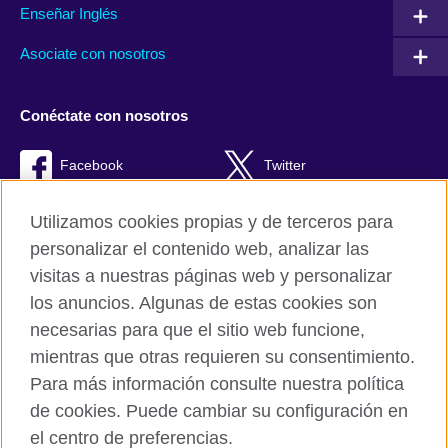
Enseñar Inglés
Asociate con nosotros
Conéctate con nosotros
Facebook
Twitter
RSS
TikTok
Utilizamos cookies propias y de terceros para
personalizar el contenido web, analizar las
visitas a nuestras páginas web y personalizar
los anuncios. Algunas de estas cookies son
British Council Global
necesarias para que el sitio web funcione,
Políticas de privacidad y condiciones de uso
mientras que otras requieren su consentimiento.
Cookies
Para más información consulte nuestra política
Quejas y comentarios
de cookies. Puede cambiar su configuración en
Mapa del sitio
el centro de preferencias.