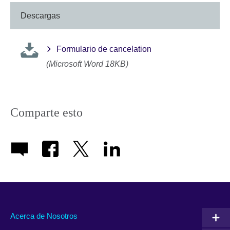
More
informati
Descargas
available.
Formulario de cancelation
(Microsoft Word 18KB)
Comparte esto
Acerca de Nosotros