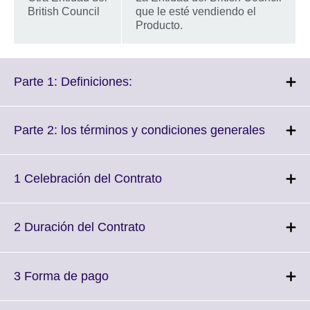
British Council
que le esté vendiendo el
Producto.
Click
Parte 1: Definiciones:
to
expand.
More
Click
Parte 2: los términos y condiciones generales
information
to
available.
expand.
More
Click
1 Celebración del Contrato
informat
to
availabl
expand.
More
Click
2 Duración del Contrato
information
to
available.
expand.
More
Click
3 Forma de pago
information
to
available.
expand.