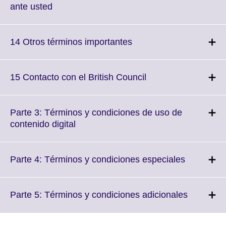
information
Click
ante usted
available.
to
expand.
More
Click
14 Otros términos importantes
information
to
available.
expand.
More
Click
15 Contacto con el British Council
information
to
available.
expand.
More
Parte 3: Términos y condiciones de uso de
information
Click
contenido digital
available.
to
expand.
More
Click
Parte 4: Términos y condiciones especiales
information
to
available.
expand.
More
Click
Parte 5: Términos y condiciones adicionales
informatio
to
available.
expand.