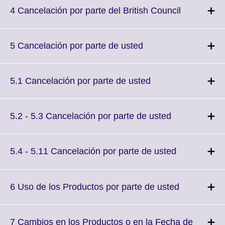
More
Click
4 Cancelación por parte del British Council
information
to
available.
expand.
More
Click
5 Cancelación por parte de usted
information
to
available.
expand.
More
Click
5.1 Cancelación por parte de usted
information
to
available.
expand.
More
Click
5.2 - 5.3 Cancelación por parte de usted
information
to
available.
expand.
More
Click
5.4 - 5.11 Cancelación por parte de usted
information
to
available.
expand.
More
Click
6 Uso de los Productos por parte de usted
information
to
available.
expand.
More
7 Cambios en los Productos o en la Fecha de