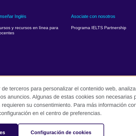
nseñar Inglés
Asociate con nosotros
ursos y recursos en línea para
Programa IELTS Partnership
ocentes
 de terceros para personalizar el contenido web, analizar
los anuncios. Algunas de estas cookies son necesarias p
s requieren su consentimiento. Para más información cons
rivacidad y condiciones de uso
Cookies
Quejas y comentarios
onfiguración en el centro de preferencias.
sation for cultural relations and educational opportunities.
ies
Configuración de cookies
and Wales) SC037733 (Scotland).