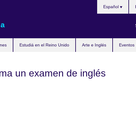
Choose
Español
your
language
na
nes
Estudiá en el Reino Unido
Arte e Inglés
Eventos
oma un examen de inglés