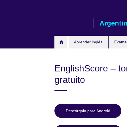
Skip
to
main
Argenti
content
Aprender inglés
Exáme
EnglishScore – t
gratuito
Descárgala para Android