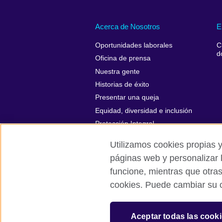
Acerca de Nosotros
E
Oportunidades laborales
C
d
Oficina de prensa
Nuestra gente
Historias de éxito
Presentar una queja
Equidad, diversidad e inclusión
Protección Integral
Utilizamos cookies propias y
páginas web y personalizar 
funcione, mientras que otra
British Council Global
Políticas de p
cookies. Puede cambiar su c
© 2026 British Council
The United Kingdom’s international organi
Aceptar todas las cook
A registered charity: 209131 (England 