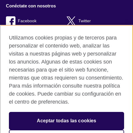
Conéctate con nosotros
Facebook
Twitter
RSS
TikTok
Utilizamos cookies propias y de terceros para
personalizar el contenido web, analizar las
visitas a nuestras páginas web y personalizar
los anuncios. Algunas de estas cookies son
British Council Global
necesarias para que el sitio web funcione,
Políticas de privacidad y condiciones de uso
mientras que otras requieren su consentimiento.
Cookies
Para más información consulte nuestra política
Quejas y comentarios
de cookies. Puede cambiar su configuración en
Mapa del sitio
el centro de preferencias.
© 2026 British Council
Aceptar todas las cookies
The United Kingdom’s international organisation for cultural
relations and educational opportunities.