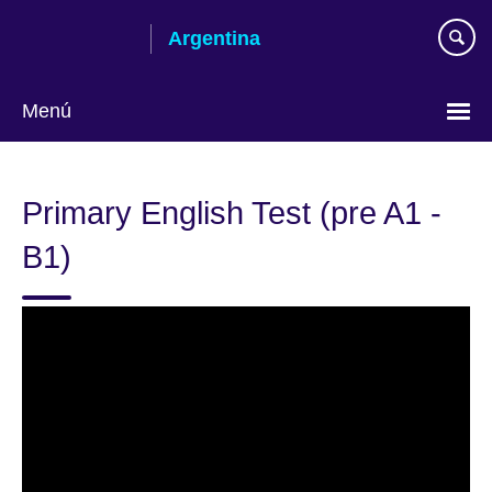
Skip
Argentina
to
main
content
Menú
Choose
your
Primary English Test (pre A1 -
language
B1)