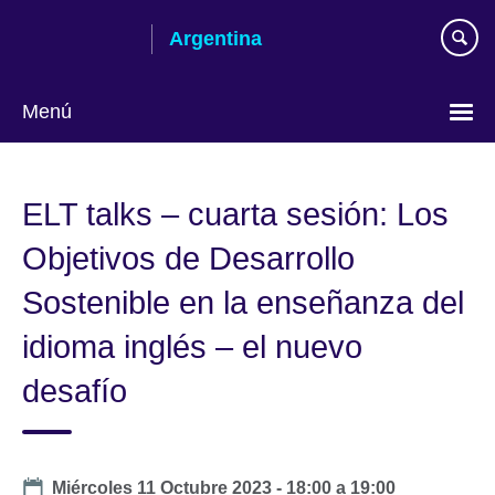
Skip
Argentina
to
main
content
Menú
Choose
your
ELT talks – cuarta sesión: Los
language
Objetivos de Desarrollo
Sostenible en la enseñanza del
idioma inglés – el nuevo
desafío
Date
Miércoles 11 Octubre 2023 -
18:00
a
19:00