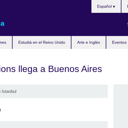
Choose
Español
your
language
na
nes
Estudiá en el Reino Unido
Arte e Inglés
Eventos
ons llega a Buenos Aires
 Istanbul
0