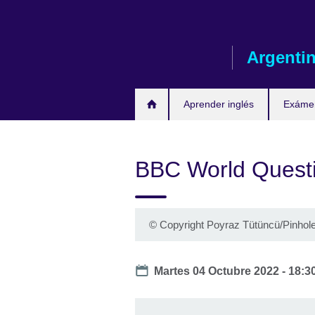
Skip
to
main
Argenti
content
Aprender inglés
Exáme
BBC World Questi
©
Copyright
Poyraz Tütüncü/Pinhole
Date
Martes 04 Octubre 2022 - 18:3