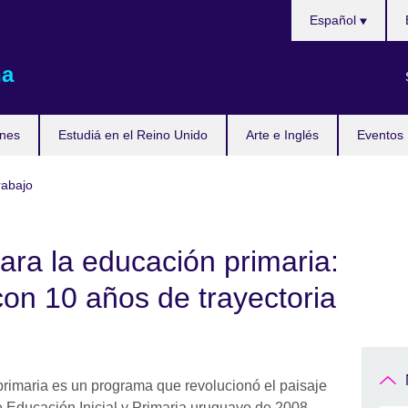
Choose
Español
your
language
na
nes
Estudiá en el Reino Unido
Arte e Inglés
Eventos
rabajo
para la educación primaria:
con 10 años de trayectoria
rimaria es un programa que revolucionó el paisaje
 Educación Inicial y Primaria uruguayo de 2008