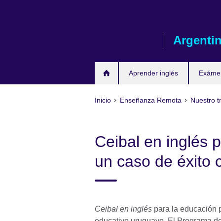
Skip
to
main
Argenti
content
Aprender inglés
Exáme
Inicio
Enseñanza Remota
Nuestro t
Ceibal en inglés 
un caso de éxito 
Ceibal en inglés
para la educación p
educativo uruguayo. El Programa de