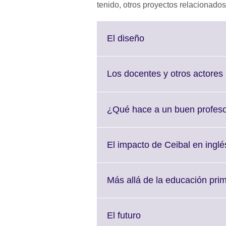
tenido, otros proyectos relacionados,
Click
El diseño
to
expand.
More
Los docentes y otros actores
information
available.
¿Qué hace a un buen profes
El impacto de Ceibal en inglé
Más allá de la educación prim
Click
El futuro