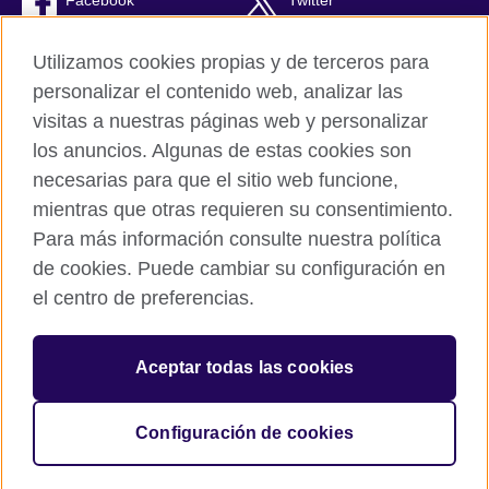
Facebook
Twitter
RSS
TikTok
Utilizamos cookies propias y de terceros para
personalizar el contenido web, analizar las
visitas a nuestras páginas web y personalizar
los anuncios. Algunas de estas cookies son
British Council Global
necesarias para que el sitio web funcione,
Políticas de privacidad y condiciones de uso
mientras que otras requieren su consentimiento.
Cookies
Para más información consulte nuestra política
Quejas y comentarios
de cookies. Puede cambiar su configuración en
Mapa del sitio
el centro de preferencias.
© 2026 British Council
Aceptar todas las cookies
The United Kingdom’s international organisation for cultural
relations and educational opportunities.
A registered charity: 209131 (England and Wales) SC037733
Configuración de cookies
(Scotland).